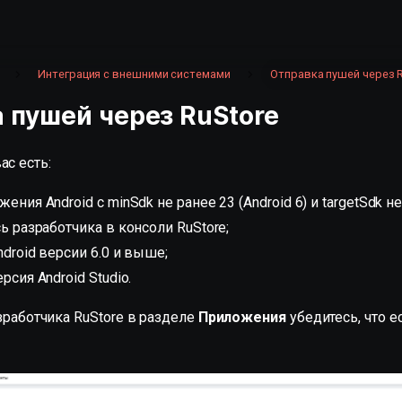
Интеграция с внешними системами
Отправка пушей через R
 пушей через RuStore
ас есть:
ения Android с minSdk не ранее 23 (Android 6) и targetSdk не
ь разработчика в консоли RuStore;
ndroid версии 6.0 и выше;
рсия Android Studio.
зработчика RuStore в разделе
Приложения
убедитесь, что е