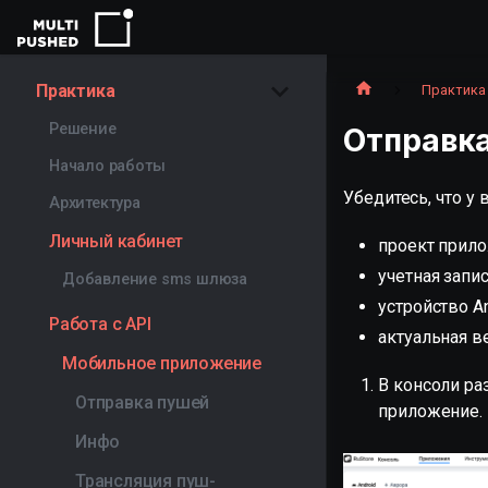
Практика
Практика
Решение
Отправка
Начало работы
Убедитесь, что у в
Архитектура
Личный кабинет
проект прилож
учетная запис
Добавление sms шлюза
устройство A
Работа с API
актуальная ве
Мобильное приложение
В консоли ра
Отправка пушей
приложение.
Инфо
Трансляция пуш-