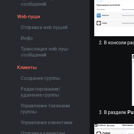
сообщений
Web-пуши
Отправка web пушей
Инфо
В консоли ра
Трансляция web пуш-
сообщений
Клиенты
Создание группы
Редактирование/
удаление группы
Управление токенами
группы
В разделе
Pu
Управление клиентами
Отправка клиентам