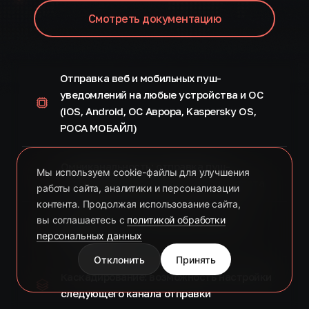
Смотреть документацию
Отправка веб и мобильных пуш-
уведомлений на любые устройства и ОС
(iOS, Android, ОС Аврора, Kaspersky OS,
РОСА МОБАЙЛ)
Омниканальность: отправка пуш-
Мы используем cookie-файлы для улучшения
сообщений по всем каналам транспорта
работы сайта, аналитики и персонализации
контента. Продолжая использование сайта,
вы соглашаетесь с
политикой обработки
Единая точка интеграции для разных
персональных данных
платформ
Отклонить
Принять
Каскадирование: возможность настройки
следующего канала отправки